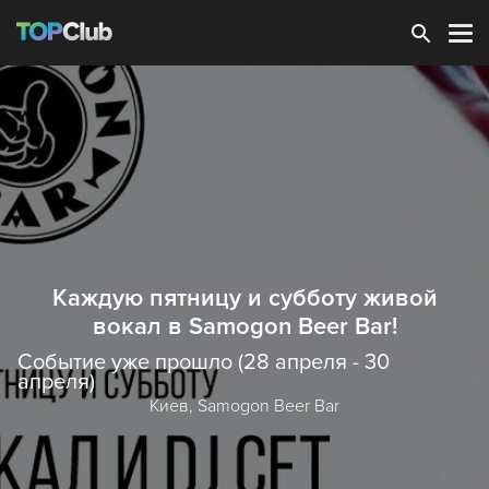
Зарегистрироваться
Каждую пятницу и субботу живой
вокал в Samogon Beer Bar!
Событие уже прошло (28 апреля - 30
апреля)
Киев,
Samogon Beer Bar