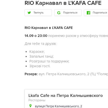
RIO Карнавал в L'KAFA CAFE
Твитнуть
Поделиться
Поделиться
RIO Карнавал в L'KAFA CAFE
14.09 о 23:00
поринемо разом у атмосферу по
Для тебе та друзів:
Караоке;
Запальні танці;
Розіграші та подарунки;
Зіркові гості.
Резерв:
вул. Петра Калнишевського, 2 (ТЦ "Полярн
Lkafa Cafe на Петра Калнышевского
Рестораны
вулиця Петра Калнишевського, 2