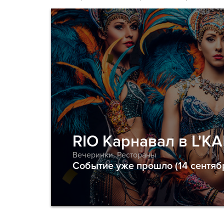
RIO Карнавал в L'K
Вечеринки
,
Рестораны
Событие уже прошло (14 сентяб