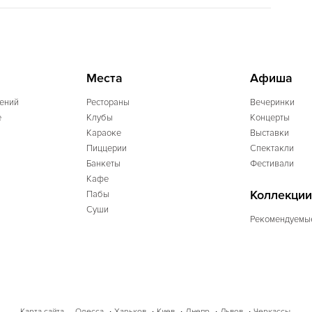
Места
Афиша
ений
Рестораны
Вечеринки
e
Клубы
Концерты
Караоке
Выставки
Пиццерии
Спектакли
Банкеты
Фестивали
Кафе
Коллекции
Пабы
Суши
Рекомендуемы
Одесса
Харьков
Киев
Днепр
Львов
Черкассы
Карта сайта