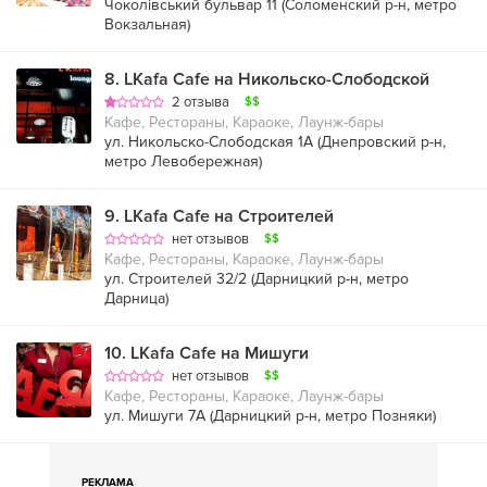
Чоколівський бульвар 11 (
Соломенский р-н
,
метро
Вокзальная
)
8
.
LKafa Cafe на Никольско-Слободской
2 отзыва
$$
Кафе, Рестораны, Караоке, Лаунж-бары
ул. Никольско-Слободская 1А (
Днепровский р-н
,
метро Левобережная
)
9
.
LKafa Cafe на Строителей
нет отзывов
$$
Кафе, Рестораны, Караоке, Лаунж-бары
ул. Строителей 32/2 (
Дарницкий р-н
,
метро
Дарница
)
10
.
LKafa Cafe на Мишуги
нет отзывов
$$
Кафе, Рестораны, Караоке, Лаунж-бары
ул. Мишуги 7А (
Дарницкий р-н
,
метро Позняки
)
РЕКЛАМА