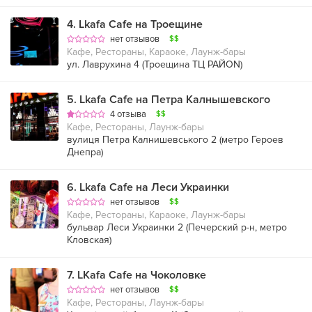
4
.
Lkafa Cafe на Троещине
нет отзывов
$$
Кафе, Рестораны, Караоке, Лаунж-бары
ул. Лаврухина 4 (Троещина ТЦ РАЙON)
5
.
Lkafa Cafe на Петра Калнышевского
4 отзыва
$$
Кафе, Рестораны, Лаунж-бары
вулиця Петра Калнишевського 2 (
метро Героев
Днепра
)
6
.
Lkafa Cafe на Леси Украинки
нет отзывов
$$
Кафе, Рестораны, Караоке, Лаунж-бары
бульвар Леси Украинки 2 (
Печерский р-н
,
метро
Кловская
)
7
.
LKafa Cafe на Чоколовке
нет отзывов
$$
Кафе, Рестораны, Лаунж-бары