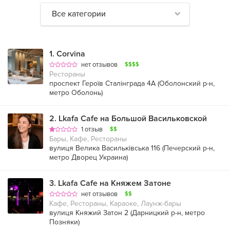
Все категории
1
.
Corvina
нет отзывов
$$$$
Рестораны
проспект Героїв Сталінграда 4А (
Оболонский р-н
,
метро Оболонь
)
2
.
Lkafa Cafe на Большой Васильковской
1 отзыв
$$
Бары, Кафе, Рестораны
вулиця Велика Васильківська 116 (
Печерский р-н
,
метро Дворец Украина
)
3
.
Lkafa Cafe на Княжем Затоне
нет отзывов
$$
Кафе, Рестораны, Караоке, Лаунж-бары
вулиця Княжий Затон 2 (
Дарницкий р-н
,
метро
Позняки
)