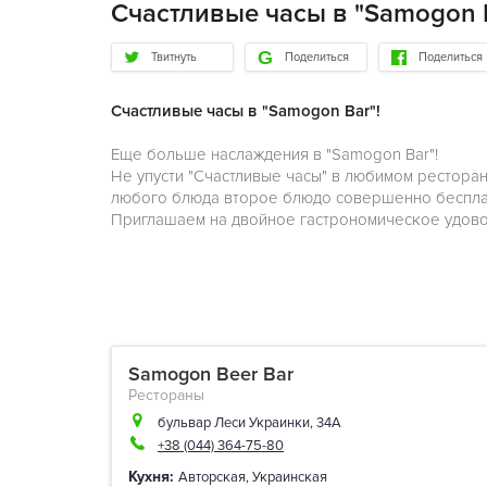
Счастливые часы в "Samogon B
Твитнуть
Поделиться
Поделиться
Счастливые часы в "Samogon Bar"!
Еще больше наслаждения в "Samogon Bar"!
Не упусти "Счастливые часы" в любимом ресторане
любого блюда второе блюдо совершенно беспла
Приглашаем на двойное гастрономическое удово
Samogon Beer Bar
Рестораны
бульвар Леси Украинки, 34А
+38 (044) 364-75-80
Кухня:
Авторская
,
Украинская