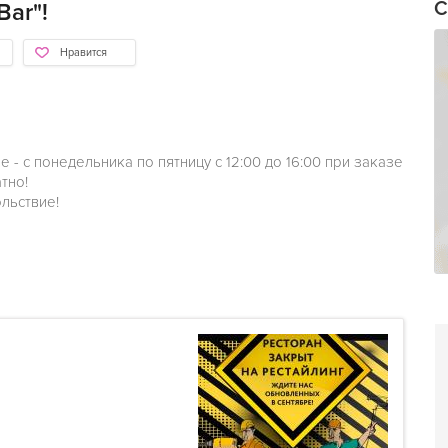
С
ar"!
Нравится
 - c понедельника по пятницу с 12:00 до 16:00 при заказе
тно!
льствие!