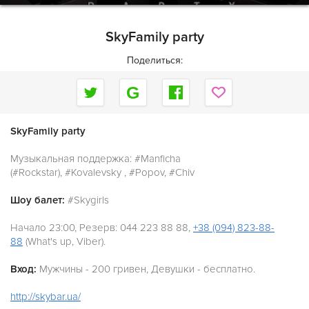
SkyFamily party
Поделиться:
SkyFamily party
Музыкальная поддержка: #Manficha
(#Rockstar), ‪#‎Kovalevsky‬ ,
‪#‎Popov‬, #Chiv
Шоу балет:
#Skygirls
Начало 23:00, Резерв: 044 223 88 88,
+38 (094) 823-88-
88
(What's up, Viber).
Вход:
Мужчины - 200 гривен, Девушки - бесплатно.
http://skybar.ua/