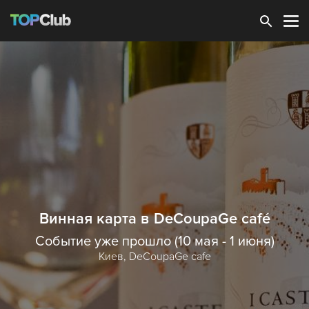
Зарегистрироваться
Винная карта в DeCoupaGe café
Событие уже прошло (10 мая - 1 июня)
Киев,
DeCoupaGe cafe