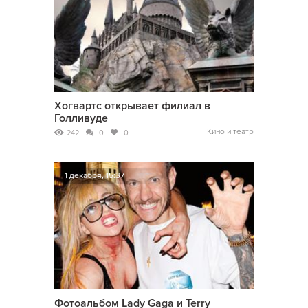
Хогвартс открывает филиал в
Голливуде
Кино и театр
242
0
0
1 декабря, 15:37
Фотоальбом Lady Gaga и Terry