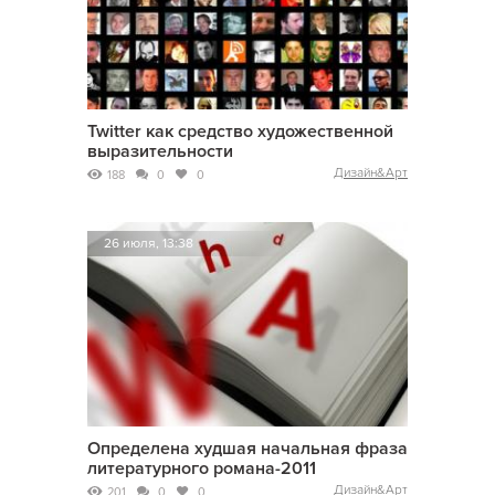
Twitter как средство художественной
выразительности
Дизайн&Арт
188
0
0
26 июля, 13:38
Определена худшая начальная фраза
литературного романа-2011
Дизайн&Арт
201
0
0