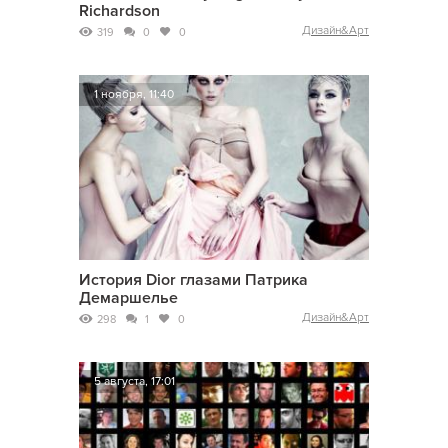
Richardson
Дизайн&Арт
319
0
0
1 ноября, 11:40
История Dior глазами Патрика
Демаршелье
Дизайн&Арт
298
1
0
5 августа, 17:01