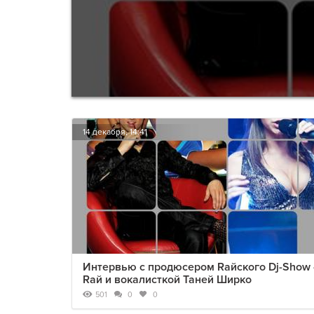
14 декабря, 14:41
Интервью с продюсером Raйского Dj-Show 
Raй и вокалисткой Таней Ширко
501
0
0