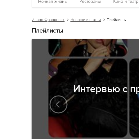
Ночная жизнь
Рестораны
Кино и театр
Ивано-Франковск
Новости и статьи
Плейлисты
Плейлисты
Интервью с п