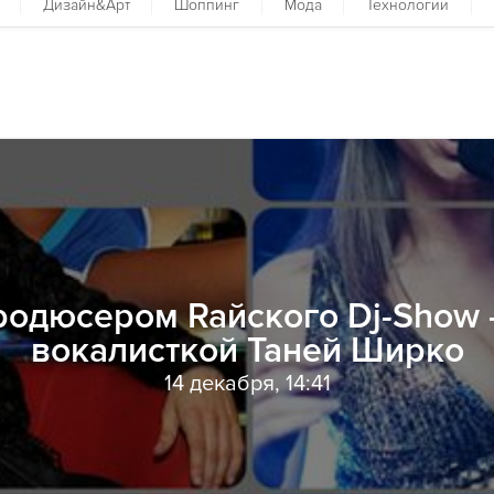
Дизайн&Арт
Шоппинг
Мода
Технологии
родюсером Raйского Dj-Show -
вокалисткой Таней Ширко
14 декабря, 14:41