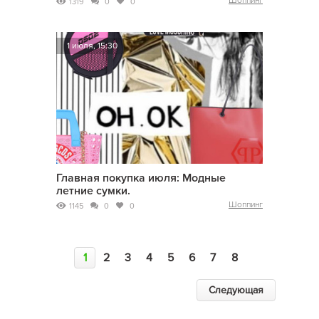
Шоппинг
1319
0
0
1 июля, 15:30
Главная покупка июля: Модные
летние сумки.
Шоппинг
1145
0
0
1
2
3
4
5
6
7
8
Следующая