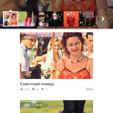
25 июля, 14:16
Советский гламур
Мода
650
0
0
3 марта, 14:41