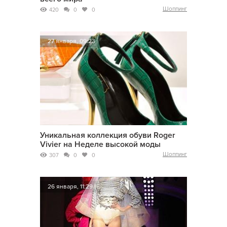
Шоппинг
420
0
0
27 января, 09:23
Уникальная коллекция обуви Roger
Vivier на Неделе высокой моды
Шоппинг
307
0
0
26 января, 11:29