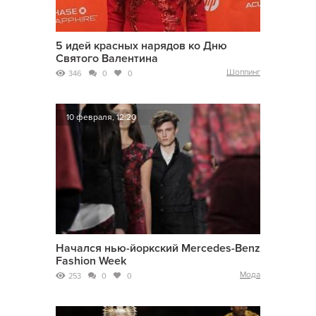
5 идей красных нарядов ко Дню
Святого Валентина
Шоппинг
346
0
0
10 февраля, 12:20
Начался нью-йоркский Mercedes-Benz
Fashion Week
Мода
253
0
0