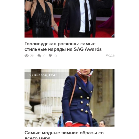
Голливудская роскошь: самые
стильные наряды на SAG Awards
Мода
211
0
0
27 января, 13:43
Самые модные зимние образы со
всего мира