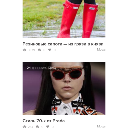
Резиновые сапоги — из грязи в князи
Мода
3079
0
0
24 февраля, 13:43
Стиль 70-х от Prada
Мода
264
0
0