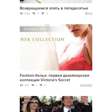
Возвращаемся опять в пятидесятые
Мода
1054
0
0
30 января, 15:12
Fashion-белье: первая дизайнерская
коллекция Victoria's Secret
Шоппинг
330
1
0
30 января, 11:04