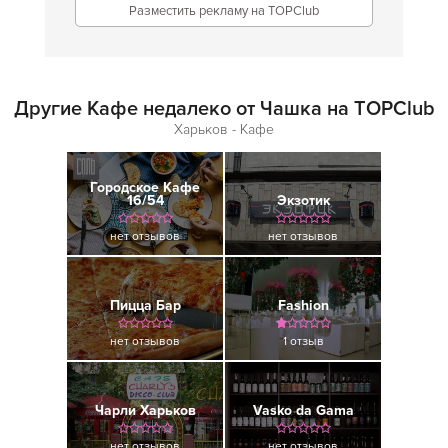
Разместить рекламу на TOPClub
Другие Кафе недалеко от Чашка на TOPClub
Харьков - Кафе
Городское Кафе
16/54
Экзотик
нет отзывов
нет отзывов
Пицца Бар
Fashion
нет отзывов
1 отзыв
Чарли Харьков
Vasko da Gama
нет отзывов
нет отзывов