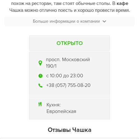
похож на ресторан, там стоят обычные столы. В
кафе
Чашка
можно отлично поесть и хорошо провести время.
Также стоит уделить внимание интерьеру, под потолком
Больше информации о компании
расположены цветы, игрушки все это выглядит очень
оригинально.
ОТКРЫТО
В меню присутствует: пицца, блинчики, различные
коктейли, кофе, пиво, супы... Обслуживание хорошее,
заказа долго ждать не придется. В заведении работают
просп. Московский
кондиционеры, также играет спокойная музыка и
190/1
присутствуют плазменные панели по которым помоему
c 10:00 до 23:00
крутят клипы.
+38 (057) 755-08-20
В общем "
Чашка
" это место где можно отлично посидеть,
пообщаться с друзьями а также вкусно поесть.
Кухня:
Европейская
Отзывы Чашка