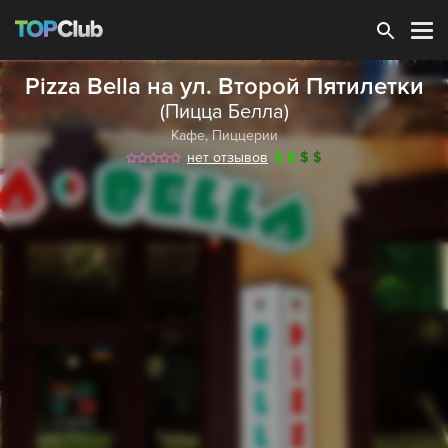
Зарегистрироваться
Pizza Bella на ул. Второй Пятилетки
(Пицца Белла)
Кафе
,
Пиццерии
нет отзывов
$
$
$
$