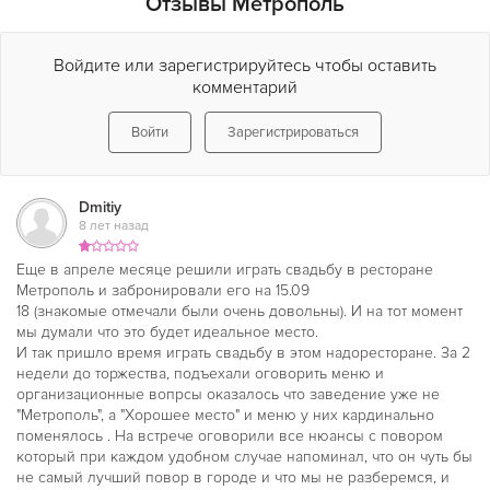
растения «Метрополя» радуют глаз любого гостя, а
Отзывы Метрополь
льющаяся классическая музыка погружает Вас в чудесный
мир спокойствия и благополучия. Все так, как и должно
Войдите или зарегистрируйтесь чтобы оставить
быть в хорошем ресторане.
комментарий
Любое блюдо, поданное гостям в
ресторане Метрополь
Войти
Зарегистрироваться
(Metropol)
, является изысканным произведением
кулинарного искусства, по достоинству оцененное самыми
большими гурманами. А винная карта ресторана включает в
себя более ста двадцати вин из Франции, Италии, Германии,
Dmitiy
8 лет назад
Грузии, Молдавии и Украины. Своим гостям
ресторан Метрополь
» предлагает даже элитные вина
Еще в апреле месяце решили играть свадьбу в ресторане
Массандры – жемчужину любой винной коллекции. Именно
Метрополь и забронировали его на 15.09
прекрасные блюда вкупе с изысканным обслуживанием и
18 (знакомые отмечали были очень довольны). И на тот момент
создают основу того образа, который в обиходе
мы думали что это будет идеальное место.
называется просто и кратко – «
Метрополь
». Классицизм
И так пришло время играть свадьбу в этом надоресторане. За 2
заметен в «Метрополе» во всем: в интерьере, в форменной
недели до торжества, подъехали оговорить меню и
одежде персонала, в музыке, в клубных карточках, в
организационные вопрсы оказалось что заведение уже не
оформлении меню и даже в движении времени, которое
"Метрополь", а "Хорошее место" и меню у них кардинально
поменялось . На встрече оговорили все нюансы с повором
льется тихой, спокойной рекой с пологими берегами. Не
который при каждом удобном случае напоминал, что он чуть бы
выходя из
ресторана Метрополя
можно вызвать такси,
не самый лучший повор в городе и что мы не разберемся, и
заказать билеты, прессу или просто букет красивых цветов.