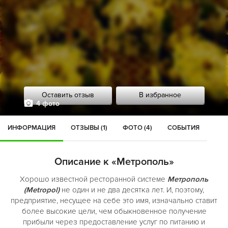
Оставить отзыв
В избранное
4 фото
ИНФОРМАЦИЯ
ОТЗЫВЫ (1)
ФОТО (4)
СОБЫТИЯ
Описание к «Метрополь»
Хорошо известной ресторанной системе
Метрополь
(Metropol)
не один и не два десятка лет. И, поэтому,
предприятие, несущее на себе это имя, изначально ставит
более высокие цели, чем обыкновенное получение
прибыли через предоставление услуг по питанию и