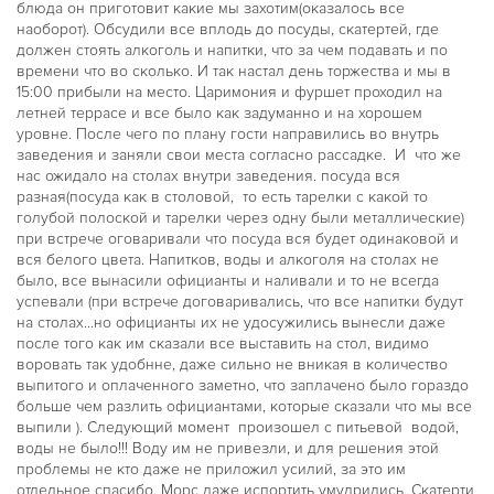
блюда он приготовит какие мы захотим(оказалось все
. «
Метрополь
» обязательно поразит воображение еще
наоборот). Обсудили все вплодь до посуды, скатертей, где
чем-то новым и неизведанным. А главная награда
должен стоять алкоголь и напитки, что за чем подавать и по
работников ресторана – улыбки и благодарность гостей,
времени что во сколько. И так настал день торжества и мы в
ожидания которых оправдались сверх меры.
15:00 прибыли на место. Царимония и фуршет проходил на
летней террасе и все было как задуманно и на хорошем
уровне. После чего по плану гости направились во внутрь
заведения и заняли свои места согласно рассадке. И что же
нас ожидало на столах внутри заведения. посуда вся
разная(посуда как в столовой, то есть тарелки с какой то
голубой полоской и тарелки через одну были металлические)
при встрече оговаривали что посуда вся будет одинаковой и
вся белого цвета. Напитков, воды и алкоголя на столах не
было, все вынасили официанты и наливали и то не всегда
успевали (при встрече договаривались, что все напитки будут
на столах...но официанты их не удосужились вынесли даже
после того как им сказали все выставить на стол, видимо
воровать так удобнне, даже сильно не вникая в количество
выпитого и оплаченного заметно, что заплачено было гораздо
больше чем разлить официантами, которые сказали что мы все
выпили ). Следующий момент произошел с питьевой водой,
воды не было!!! Воду им не привезли, и для решения этой
проблемы не кто даже не приложил усилий, за это им
отдельное спасибо. Морс даже испортить умудрились. Скатерти