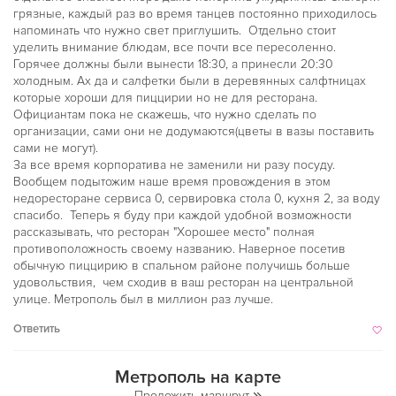
грязные, каждый раз во время танцев постоянно приходилось
напоминать что нужно свет приглушить. Отдельно стоит
уделить внимание блюдам, все почти все пересоленно.
Горячее должны были вынести 18:30, а принесли 20:30
холодным. Ах да и салфетки были в деревянных салфтницах
которые хороши для пиццирии но не для ресторана.
Официантам пока не скажешь, что нужно сделать по
организации, сами они не додумаются(цветы в вазы поставить
сами не могут).
За все время корпоратива не заменили ни разу посуду.
Вообщем подытожим наше время провождения в этом
недоресторане сервиса 0, сервировка стола 0, кухня 2, за воду
спасибо. Теперь я буду при каждой удобной возможности
рассказывать, что ресторан "Хорошее место" полная
противоположность своему названию. Наверное посетив
обычную пиццирию в спальном районе получишь больше
удовольствия, чем сходив в ваш ресторан на центральной
улице. Метрополь был в миллион раз лучше.
Ответить
Метрополь на карте
Проложить маршрут