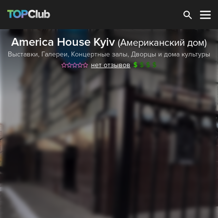
Зарегистрироваться
America House Kyiv
(Американский дом)
Выставки
,
Галереи
,
Концертные залы
,
Дворцы и дома культуры
нет отзывов
$
$
$
$