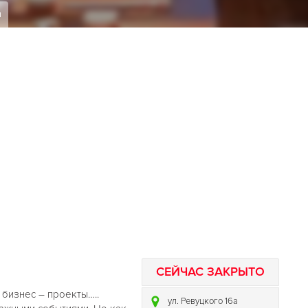
я
СЕЙЧАС ЗАКРЫТО
бизнес – проекты…..
ул. Ревуцкого 16а