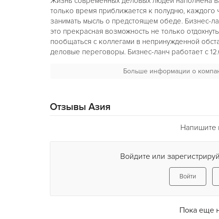
Жизнь современных деловых людей наполнена в
только время приближается к полудню, каждого 
занимать мысль о предстоящем обеде. Бизнес-ла
это прекрасная возможность не только отдохнуть
пообщаться с коллегами в непринужденной обст
деловые переговоры. Бизнес-ланч работает с 12.0
грн. Так же возможна доставка обедов в офис.
Больше информации о компа
Отзывы Азия
Напишите 
Войдите или зарегистрируй
Войти
Пока еще 