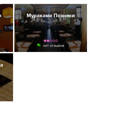
х
Мураками Позняки
нет отзывов
да