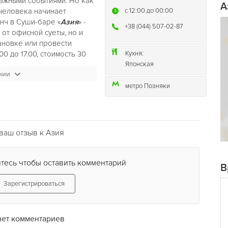
ажными событиями. Но как
А
человека начинает
c 12:00 до 00:00
нч в Суши-баре «
Азия
» -
+38 (044) 507-02-87
 от офисной суеты, но и
ановке или провести
0 до 17.00, стоимость 30
Кухня:
Японская
нии
метро Позняки
ваш отзыв к Азия
тесь чтобы оставить комментарий
В
Зарегистрироваться
нет комментариев