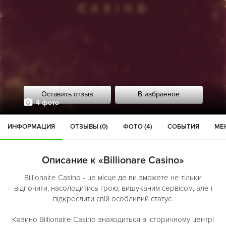
Оставить отзыв
В избранное
4 фото
ИНФОРМАЦИЯ
ОТЗЫВЫ (0)
ФОТО (4)
СОБЫТИЯ
МЕН
Описание к «Billionare Casino»
Billionaire Casino - це місце де ви зможете не тільки
відпочити, насолодитись грою, вишуканим сервісом, але і
підкреслити свій особливий статус.
Казино Billionaire Casino знаходиться в iсторичному центрi