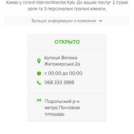
Києва у готелі Intercontinental Kyiv. До ваших послуг 2 ігрові
зали та 3 персональні гральні кімнати.
Поціновувачі слот-машин зможуть насолодитися грою на
Больше информации о компании
найпопулярніших та найсучасніших моделях автоматів.
Novomatic, IGT і EGT, яких у нашому слот-холі аж 50. У
вашому розпорядженні безліч захоплюючих ігор, як
ОТКРЫТО
новинок індустрії, так і класичних, а також завжди є
можливість зірвати Джекпот.
вулиця Велика
Житомирська 2a
Барна карта Billionaire складається з еталонних вин старого
світу, вінтажних коньяків, віскі та класичних коктейлів.
c 00:00 до 00:00
068 333 3888
Подольский р-н
метро Почтовая
площадь