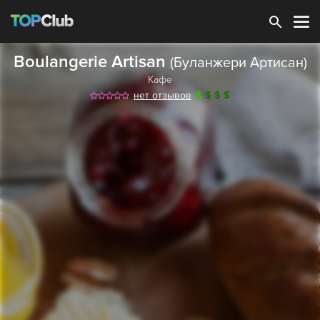
Зарегистрироваться
Boulangerie Artisan
(Буланжери Артисан)
Кафе
нет отзывов
$
$
$
$