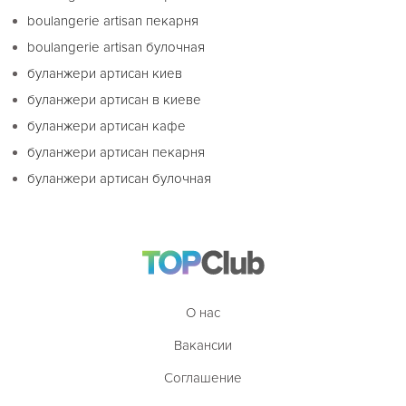
boulangerie artisan пекарня
boulangerie artisan булочная
буланжери артисан киев
буланжери артисан в киеве
буланжери артисан кафе
буланжери артисан пекарня
буланжери артисан булочная
О нас
Вакансии
Соглашение