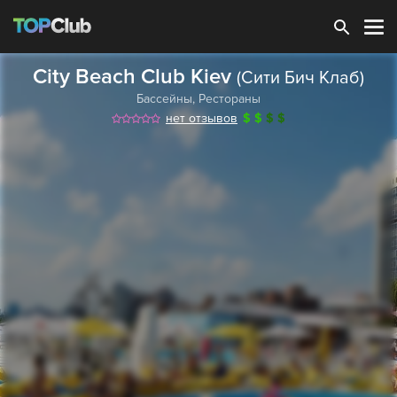
Зарегистрироваться
City Beach Club Kiev
(Сити Бич Клаб)
Бассейны
,
Рестораны
нет отзывов
$
$
$
$