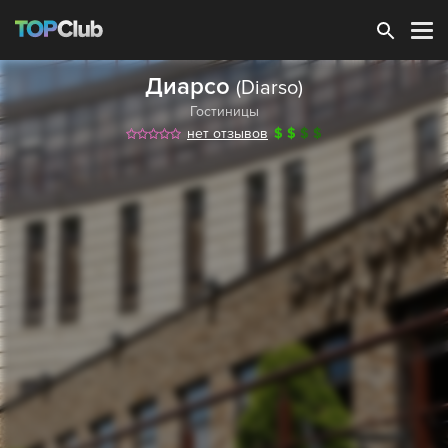
Зарегистрироваться
Диарсо
(Diarso)
Гостиницы
нет отзывов
$
$
$
$