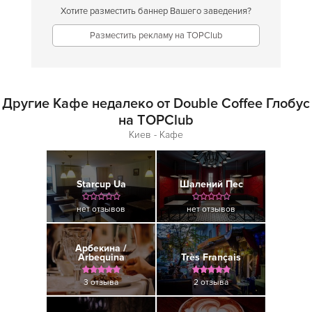
Хотите разместить баннер Вашего заведения?
Разместить рекламу на TOPClub
Другие Кафе недалеко от Double Coffee Глобус
на TOPClub
Киев - Кафе
Starcup Ua
Шалений Пес
нет отзывов
нет отзывов
Арбекина /
Arbequina
Très Français
3 отзыва
2 отзыва