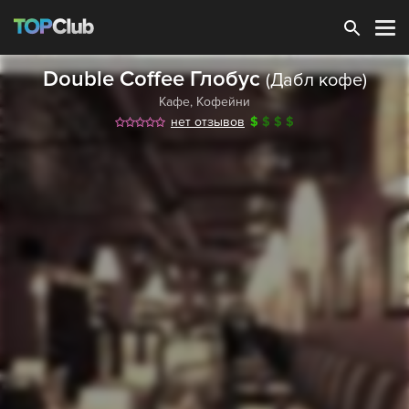
Зарегистрироваться
Double Coffee Глобус
(Дабл кофe)
Кафе
,
Кофейни
нет отзывов
$
$
$
$