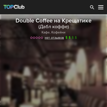
Зарегистрироваться
Double Coffee на Крещатике
(Дабл коффе)
Кафе
,
Кофейни
нет отзывов
$
$
$
$