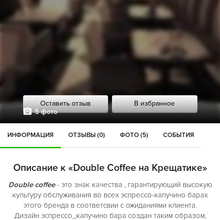
Оставить отзыв
В избранное
5 фото
ИНФОРМАЦИЯ
ОТЗЫВЫ (0)
ФОТО (5)
СОБЫТИЯ
Описание к «Double Coffee на Крещатике»
Double coffee
- это знак качества , гарантирующий высокую
культуру обслуживания во всех эспрессо-капучино барах
этого бренда в соответсвии с ожиданиями клиента.
Дизайн эспрессо_капучино бара создан таким образом,