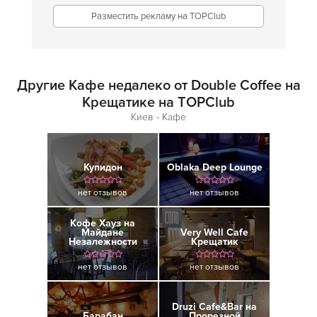
Разместить рекламу на TOPClub
Другие Кафе недалеко от Double Coffee на
Крещатике на TOPClub
Киев - Кафе
Купидон
Oblaka Deep Lounge
нет отзывов
нет отзывов
Кофе Хауз на
Майдане
Very Well Cafe
Незалежности
Крещатик
нет отзывов
нет отзывов
Druzi Cafe&Bar на
Барабан
Прорезной