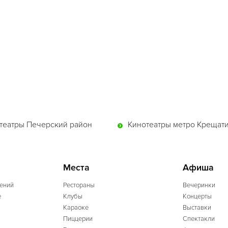
театры Печерский район
Кинотеатры метро Крещат
Места
Афиша
ений
Рестораны
Вечеринки
e
Клубы
Концерты
Караоке
Выставки
Пиццерии
Спектакли