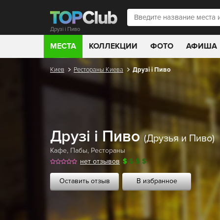
Друзi і Пиво
МЕСТА
КОЛЛЕКЦИИ
ФОТО
АФИША
Киев
Рестораны Киева
Друзi і Пиво
Друзi і Пиво
(Друзья и Пиво)
Кафе
,
Пабы
,
Рестораны
нет отзывов
$
$
$
$
Оставить отзыв
В избранное