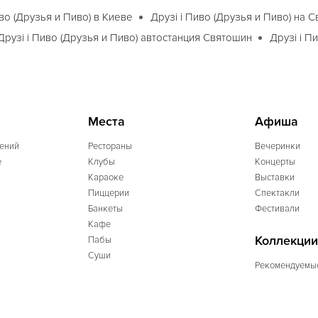
иво (Друзья и Пиво) в Киеве
Друзi і Пиво (Друзья и Пиво) на 
Друзi і Пиво (Друзья и Пиво) автостанция Святошин
Друзi і П
Места
Афиша
ений
Рестораны
Вечеринки
e
Клубы
Концерты
Караоке
Выставки
Пиццерии
Спектакли
Банкеты
Фестивали
Кафе
Коллекции
Пабы
Суши
Рекомендуемы