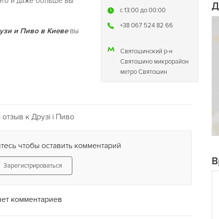
это и даже больше вы
Д
c 13:00 до 00:00
+38 067 524 82 66
зи и Пиво в Киеве
вы
Святошинский р-н
Святошино микрорайон
метро Святошин
отзыв к Друзi і Пиво
тесь чтобы оставить комментарий
В
Зарегистрироваться
нет комментариев