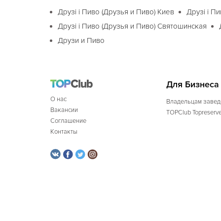
Друзi і Пиво (Друзья и Пиво) Киев
Друзi і П
Друзi і Пиво (Друзья и Пиво) Святошинская
Друзи и Пиво
Для Бизнеса
О нас
Владельцам завед
Вакансии
TOPClub Topreserv
Соглашение
Контакты