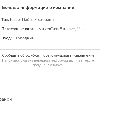
Больше информации о компании
Тип:
Кафе
,
Пабы
,
Рестораны
Платежные карты:
MasterCard/Eurocard
,
Visa
Вход:
Свободный
Сообщить об ошибке. Порекомендовать исправление
Например, указана неверная информация, или в тексте
допущена ошибка.
район
н