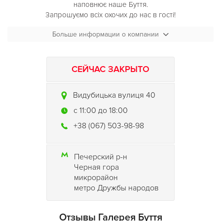
наповнює наше Буття.
Запрошуємо всіх охочих до нас в гості!
Больше информации о компании
У нас можна
:
- відчути подих історії
- побачити мистецькі роботи українських майстрів мозаїки,
СЕЙЧАС ЗАКРЫТО
скульптури та живопису
- завітати до нашої сувенірної лавки
Видубицька вулиця 40
- скуштувати запашну каву
c 11:00 до 18:00
Вхід вільний
+38 (067) 503-98-98
Печерский р-н
Черная гора
микрорайон
метро Дружбы народов
Отзывы Галерея Буття