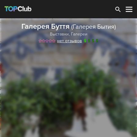
Зарегистрироваться
Галерея Буття
(Галерея Бытия)
Выставки
,
Галереи
нет отзывов
$
$
$
$