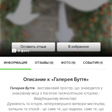
Оставить отзыв
В избранное
9 фото
ИНФОРМАЦИЯ
ОТЗЫВЫ (0)
ФОТО (9)
СОБЫТИЯ (1)
Описание к «Галерея Буття»
Галерея Буття
- виставковий простір, що знаходится у
знаковому місці з багатою тисячолітньою історією -
Видубицькому монастирі.
Духовність та історія, неперевершені витвори мистецтва,
затишок та спокій - це саме те, що надихає, саме те, що