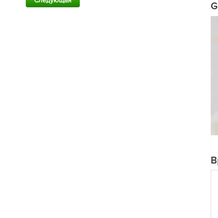
Следующая
G
В