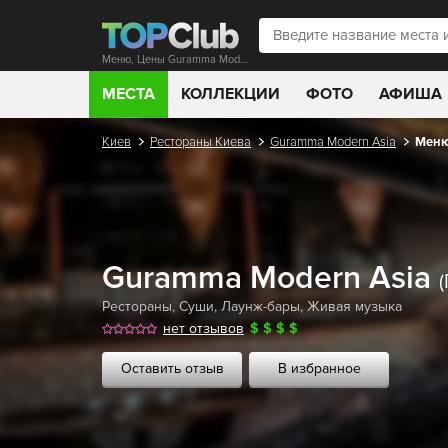
Меню, Цены Guramma Modern Asia
МЕСТА
КОЛЛЕКЦИИ
ФОТО
АФИША
Киев
Рестораны Киева
Guramma Modern Asia
Меню
Guramma Modern Asia
Рестораны
,
Суши
,
Лаунж-бары
,
Живая музыка
нет отзывов
$
$
$
$
Оставить отзыв
В избранное