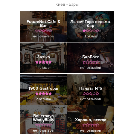
Киев - Бары
FutureNet Cafe &
Лысая Гора ведьма-
Bar
бар
нет отзывов
1 отзыв
Зазіко
БарБосс
1 отзыв
нет отзывов
1900 Gastrobar
Палата №6
2 отзыва
нет отзывов
Boilernaya
WoolyBully
Хорошо, всегда
нет отзывов
нет отзывов