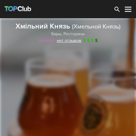
Зарегистрироваться
Хмільний Князь
(Хмельной Князь)
Бары
,
Рестораны
нет отзывов
$
$
$
$