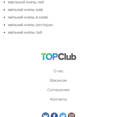
хмельной князь паб
хмільний князь київ
хмільний князь в києві
хмільний князь ресторан
хмільний князь паб
О нас
Вакансии
Соглашение
Контакты