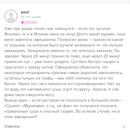
poul
14 лет назад
Уже при входе понял, как лохонулся – если это «уголок
Японии», то я в Японию явно не хочу! Долго махал руками, пока
меня заметила официантка. Попросил меню – принесли какой-
то огрызок, на котором было ручкой зачёркнуто то, что нельзя
заказывать. Зачеркнули именно то, что хотелось заказать. Ок,
заказал. Через 20 минут принесли пиво, ещё через 20 минут
принесли суп – уже хотел уходить. Суп был быстро съеден и
приступил к заказу ролов. Официантка объяснила, что
некоторые ингредиенты (причем самые дорогие) закончились,
осталось только из графы - «мы тебя слепили, из того что
было». Через пол часа принесли это «произведение». Нет, ну
по виду это напоминало суши, а вот по вкусу… Короче, я сам
дома такое накрутить могу…
Вывод один – если ресторан не относиться к большой сетке –
«Сушия», «Мураками», и т.д., не факт что получится получить
нормальные суши и сносный сервис. Во всяком случае, не в
этом заведении!!!
Ответить