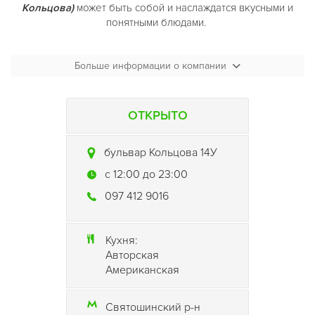
Кольцова)
может быть собой и наслаждатся вкусными и
понятными блюдами.
Ketchup Room на Кольцова (Кетчуп Рум на Кольцова)
-
это
комната, атмосферу в которой определяете только вы, как
Больше информации о компании
кетчуп определяет вкус вашего бургера.
ОТКРЫТО
бульвар Кольцова 14У
c 12:00 до 23:00
097 412 9016
Кухня:
Авторская
Американская
Святошинский р-н