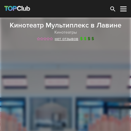
Зарегистрироваться
Кинотеатр Мультиплекс в Лавине
Кинотеатры
нет отзывов
$
$
$
$