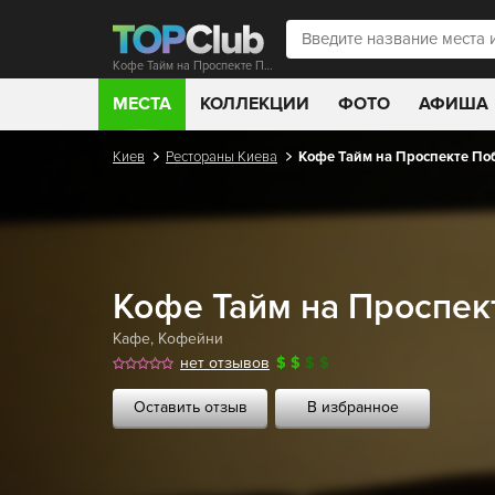
Кофе Тайм на Проспекте Победы
МЕСТА
КОЛЛЕКЦИИ
ФОТО
АФИША
Киев
Рестораны Киева
Кофе Тайм на Проспекте П
Кофе Тайм на Проспе
Кафе
,
Кофейни
нет отзывов
$
$
$
$
Оставить отзыв
В избранное