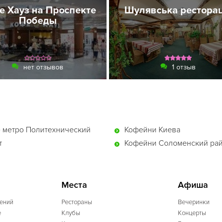
е Хауз на Проспекте
Шулявська ресторац
Победы
нет отзывов
1 отзыв
 метро Политехнический
Кофейни Киева
т
Кофейни Соломенский ра
Места
Афиша
ений
Рестораны
Вечеринки
e
Клубы
Концерты