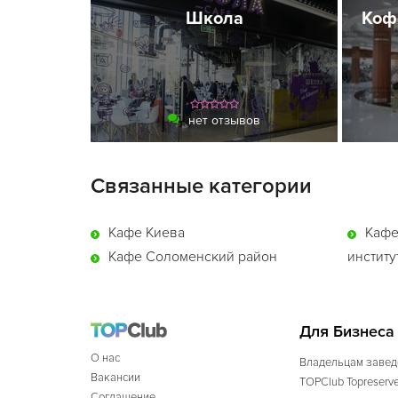
Школа
Коф
нет отзывов
Связанные категории
Кафе Киева
Кафе
Кафе Соломенский район
институ
Для Бизнеса
О нас
Владельцам завед
Вакансии
TOPClub Topreserv
Соглашение