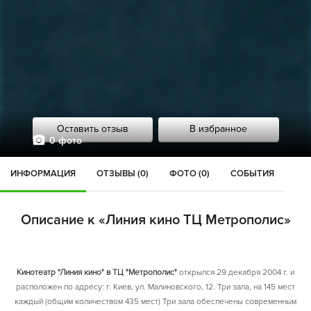
Оставить отзыв
В избранное
0 фото
ИНФОРМАЦИЯ
ОТЗЫВЫ (0)
ФОТО (0)
СОБЫТИЯ
Описание к «Линия кино ТЦ Метрополис»
Кинотеатр "Линия кино" в ТЦ "Метрополис"
открылся 29 декабря 2004 г. и
расположен по адресу: г. Киев, ул. Малиновского, 12. Три зала, на 145 мест
каждый (общим количеством 435 мест) Три зала обеспечены современным