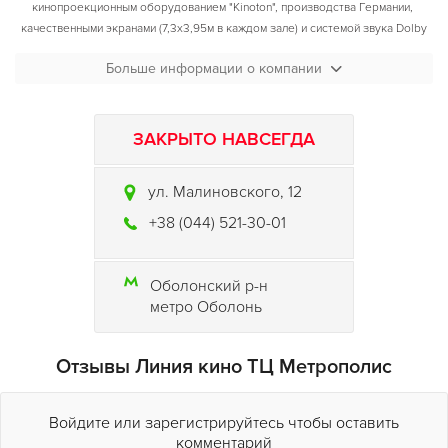
кинопроекционным оборудованием "Kinoton", производства Германии,
качественными экранами (7,3х3,95м в каждом зале) и системой звука Dolby
Digital, за счет чего звуковое оформление приобретает максимальную
Больше информации о компании
реалистичность, усиливается эффект присутствия.
Перед началом фильма, а также после сеанса, посетители смогут чудесно
ЗАКРЫТО НАВСЕГДА
провести время в барах мультиплекса, и не спеша насладиться
предложенными напитками и закусками, поделится впечатлениями
ул. Малиновского, 12
+38 (044) 521-30-01
Оболонский р-н
метро Оболонь
Отзывы Линия кино ТЦ Метрополис
Войдите или зарегистрируйтесь чтобы оставить
комментарий