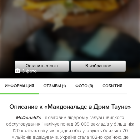
Оставить отзыв
В избранное
3 фото
ИНФОРМАЦИЯ
ОТЗЫВЫ (1)
ФОТО (3)
СОБЫТИЯ
Описание к «Макдональдс в Дрим Тауне»
McDonald's
- є світовим лідером у галузі швидкого
обслуговування і налічує понад 35 000 закладів у більш ніж
120 країнах світу, які щодня обслуговують близько 70
мільйонів відвідувачів. Україна стала 102-ю країною, де