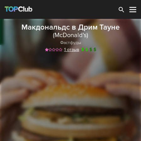
Зарегистрироваться
Макдональдс в Дрим Тауне
(McDonald's)
Фастфуды
1 отзыв
$
$
$
$