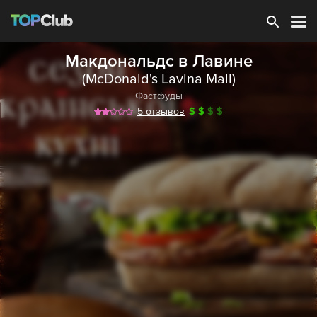
Зарегистрироваться
Макдональдс в Лавине
(McDonald's Lavina Mall)
Фастфуды
5 отзывов
$
$
$
$