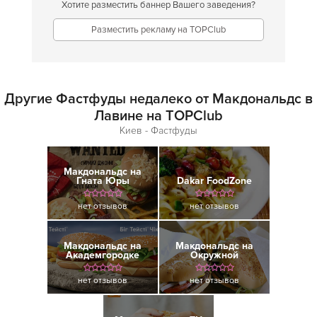
Хотите разместить баннер Вашего заведения?
Разместить рекламу на TOPClub
Другие Фастфуды недалеко от Макдональдс в
Лавине на TOPClub
Киев - Фастфуды
Макдональдс на
Гната Юры
Dakar FoodZone
нет отзывов
нет отзывов
Макдональдс на
Макдональдс на
Академгородке
Окружной
нет отзывов
нет отзывов