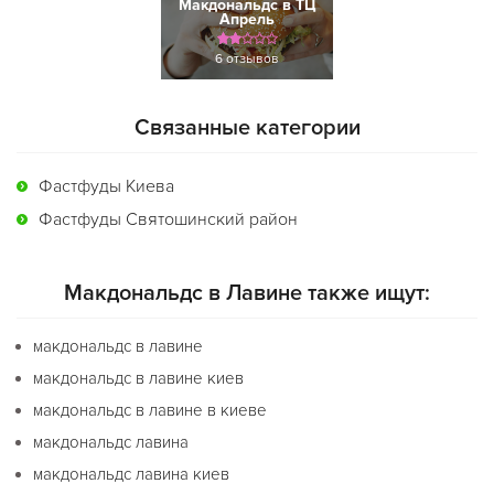
Макдональдс в ТЦ
Апрель
6 отзывов
Связанные категории
Фастфуды Киева
Фастфуды Святошинский район
Макдональдс в Лавине также ищут:
макдональдс в лавине
макдональдс в лавине киев
макдональдс в лавине в киеве
макдональдс лавина
макдональдс лавина киев