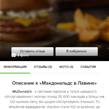
Оставить отзыв
В избранное
3 фото
ИНФОРМАЦИЯ
ОТЗЫВЫ (5)
ФОТО (3)
СОБЫТИЯ
Описание к «Макдональдс в Лавине»
McDonald's
- є світовим лідером у галузі швидкого
обслуговування і налічує понад 35 000 закладів у більш ніж
120 країнах світу, які щодня обслуговують близько 70
мільйонів відвідувачів. Україна стала 102-ю країною, де