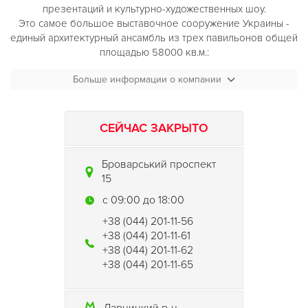
презентаций и культурно-художественных шоу.
Это самое большое выставочное сооружение Украины -
единый архитектурный ансамбль из трех павильонов общей
площадью 58000 кв.м.:
Больше информации о компании
экспозиционная площадь:
1-й павильон 10 564 кв.м.,
2-й павильон 6 600 кв.м.,
3-й павильон 10 854 кв.м.;
СЕЙЧАС ЗАКРЫТО
16 входных групп и 15 въездных (для доставки
крупногабаритных грузов прямо в павильон);
Броварський проспект
высота залов (от пола до ферм перекрытий) в
15
центральной части - от 14 до 25 м., в боковых частях
залов - от 8 до 9,5 м.;
c 09:00 до 18:00
электропитание напряжением 220 В и 380 В;
+38 (044) 201-11-56
современная система вентиляции и кондиционирования;
+38 (044) 201-11-61
обширные складские помещения (c возможностью
+38 (044) 201-11-62
въезда грузового транспорта);
+38 (044) 201-11-65
помещения для хранения ценных вещей и оружия;
отделения банков;
15 конференц-залов, пресс-центры