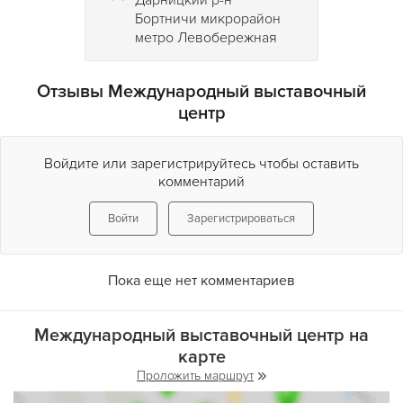
Дарницкий р-н
ресторан, кафе, буфеты;
Бортничи микрорайон
офисные помещения, гардеробы, туалеты;
метро Левобережная
паркинг ;
почта, телефон, интернет, сервисный центр;
удобная транспортная развязка;
Отзывы Международный выставочный
центр
Войдите или зарегистрируйтесь чтобы оставить
комментарий
Войти
Зарегистрироваться
Пока еще нет комментариев
Международный выставочный центр на
карте
Проложить маршрут