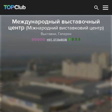
Зарегистрироваться
Международный выставочный
центр
(Міжнародний виставковий центр)
Выставки
,
Галереи
нет отзывов
$
$
$
$