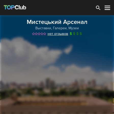
Зарегистрироваться
Мистецький Арсенал
Выставки
,
Галереи
,
Музеи
нет отзывов
$
$
$
$