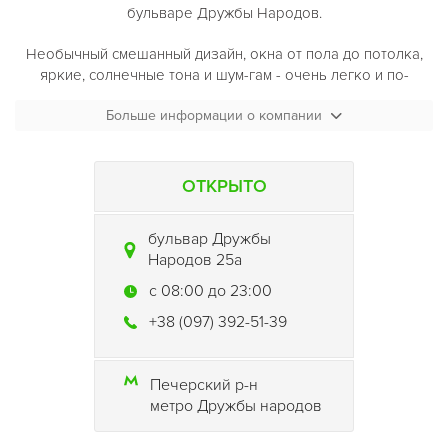
бульваре Дружбы Народов.
Необычный смешанный дизайн, окна от пола до потолка,
яркие, солнечные тона и шум-гам - очень легко и по-
средиземноморски вкусно. Формат заведения позволяет
Больше информации о компании
здесь чувствовать себя свободно независимо от того, на
свидании вы или партнерами по бизнесу. Место с
великолепной террасой, где можно отдохнуть и пообедать
на свежем воздухе, не выезжая за город.
ОТКРЫТО
Позвольте себе никуда не спешить и распоряжаться своим
временем со вкусом и удовольствием.
бульвар Дружбы
Народов 25а
c 08:00 до 23:00
+38 (097) 392-51-39
Печерский р-н
метро Дружбы народов