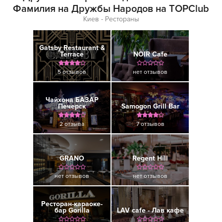
Фамилия на Дружбы Народов на TOPClub
Киев - Рестораны
Gatsby Restaurant &
Terrace
NOIR Cafe
5 отзывов
нет отзывов
Чайхона БАЗАР
Печерск
Samogon Grill Bar
2 отзыва
7 отзывов
GRANO
Regent Hill
нет отзывов
нет отзывов
Ресторан-караоке-
бар Gorilla
LAV cafe - Лав кафе