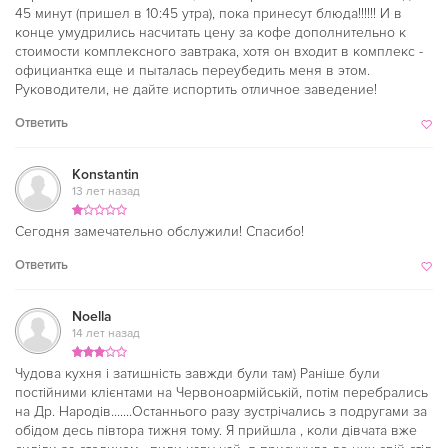
45 минут (пришел в 10:45 утра), пока принесут блюда!!!!!! И в
конце умудрились насчитать цену за кофе дополнительно к
стоимости комплексного завтрака, хотя он входит в комплекс -
официантка еще и пыталась переубедить меня в этом.
Руководители, не дайте испортить отличное заведение!
Ответить
Konstantin
13 лет назад
Сегодня замечательно обслужили! Спасибо!
Ответить
Noella
14 лет назад
Чудова кухня і затишність завжди були там) Раніше були
постійними клієнтами на Червоноармійській, потім перебрались
на Др. Народів.......Останнього разу зустрічались з подругами за
обідом десь півтора тижня тому. Я прийшла , коли дівчата вже