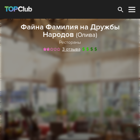
Зарегистрироваться
Файна Фамилия на Дружбы
Народов
(Олива)
Рестораны
3 отзыва
$
$
$
$