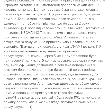
сиділи за столиком , пили каву-чай, я присунула до них свій стіл
і зробила замовлення. Замовлення довелось чекати десь 35
хвилин, не менше. Це при тому , що баранина вже готова, а
пасту зварити не так довго. Відвідувачів в цей час було дуже
помірно. Коли ж мені нарешті принесли замовлення , я зі
здивуванням побачила і відчула , що блюдо за 2 роки
змінилось ((((( Нічого від класичного Оливівського" Осабукко не
лишилось. НЕСМАЧНО!Так, навіть смачніше я і вдома можу
приготувати (потушити ) шматок м"яса. А коли я спитала у
офіціантки "А чому мені не принесли хлібні палички?" , вона
відповіла :"Вам вже приносили"...........тиша....."НАМ? це кому?" Я
зробила замовлення і хочу звичайно приємного
обслуговування. хвилин через 5 мені демостративно було
принесено 3 палички......Я колись керувала ресторанчиком, так
ось, якби офіціантка дозволила б собі таке поводження з
клієнтом без вибачень.... то був би останній день її роботи.
Зрозуміло, що настрій трохи зіпсований, задоволення від їжі
ніякого...Ми якось піднімали тему чайових, бо у нас в країні це
досить розмита тема. Але я завжди дивлюсь на обслуговування
і від того росте сумма. В цьому випадку ні про які чайові мови
нема( А повар який приготував те м"ясо безрукий
лузер(((Повірте,в цьому закладі я була разів 100, не менше, з
початку роботи, але з часом заклад зіпсувався саме рівнем
обслуговування.(((