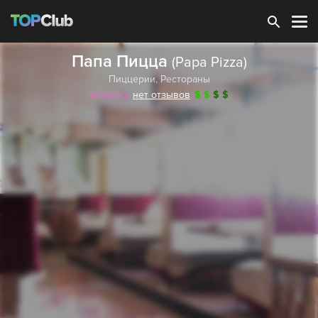
Зарегистрироваться
Папа Пицца
(Papa Pizza)
Пиццерии
,
Рестораны
нет отзывов
$
$
$
$