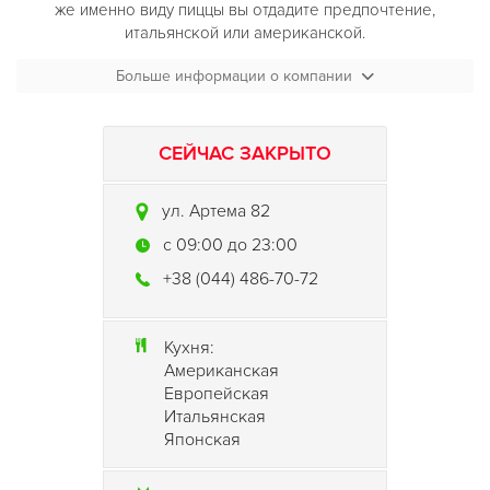
же именно виду пиццы вы отдадите предпочтение,
итальянской или американской.
Больше информации о компании
Не смотря на то, что
«Папа-пицца»
- это все-таки пиццерия,
здесь вы сможете также отведать и вкуснейшие суши! В
«Папа-пицца»
каждый сможет утолить свой голод вне
зависимости от вкусов и предпочтений! Интерьер пиццерии
СЕЙЧАС ЗАКРЫТО
приятно порадует вас мягкими диванами и уединенностью
столиков. А атмосфера здесь располагает как к семейному
ул. Артема 82
отдыху, так и к романтической встрече!
c 09:00 до 23:00
+38 (044) 486-70-72
Кухня:
Американская
Европейская
Итальянская
Японская