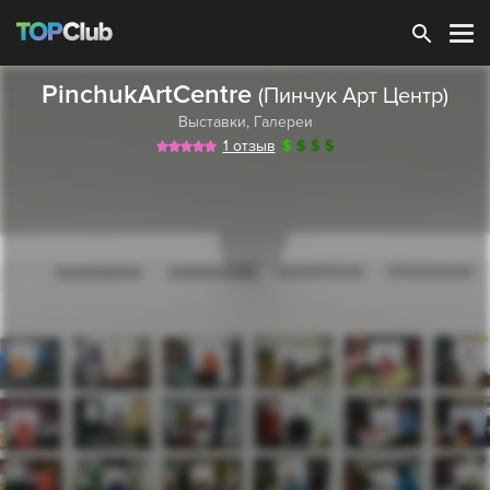
Зарегистрироваться
PinchukArtCentre
(Пинчук Арт Центр)
Выставки
,
Галереи
1 отзыв
$
$
$
$