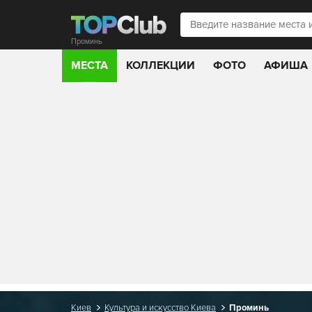
Проминь
МЕСТА
КОЛЛЕКЦИИ
ФОТО
АФИША
Киев
Культура и искусство Киева
Проминь