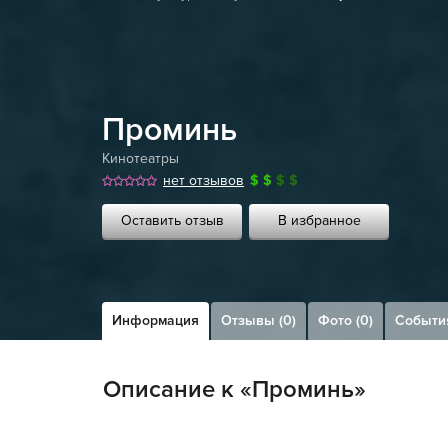
Проминь
Кинотеатры
нет отзывов
$
$
$
$
Оставить отзыв
В избранное
Информация
Отзывы (0)
Фото (0)
Событи
Описание к «Проминь»