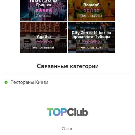
LKafa Cafe на
Гришка
RomanS
2 отзыва
нет отзывов
City-Zen café bar на
Agatha
проспекте Победы
нет отзывов
нет отзывов
Связанные категории
Рестораны Киева
О нас