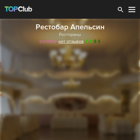
Зарегистрироваться
Рестобар Апельсин
Рестораны
нет отзывов
$
$
$
$