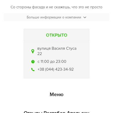
Со стороны фасада и не скажешь, что это не просто
ресторан, и не просто бар, а целый масштабный комплекс
Больше информации о компании
для отдыха и развлечений – с банкет-холлом, домиками на
свежем воздухе, ночным клубом, караоке-залом и даже
сауной на дровах.
ОТКРЫТО
вулиця Василя Стуса
22
c 11:00 до 23:00
+38 (044) 423-34-92
Меню