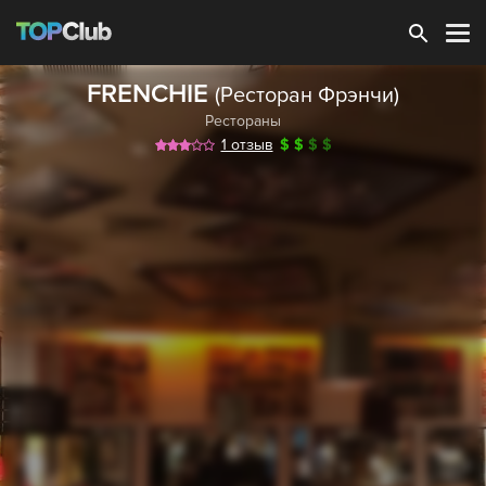
Зарегистрироваться
FRENCHIE
(Ресторан Фрэнчи)
Рестораны
1 отзыв
$
$
$
$