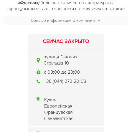
«Фрэнчи»)
большое количество литературы на
французском языке, в частности на тему искусства, также
большое количество картин французских художников в
Больше информации о компании
зале, играет исключительно французская новая музыка,
постоянно обновляется самим владельцем;
Каждый пятницу и субботу гостей
ресторана «FRENCHIE»
(Ресторан «Фрэнчи»)
ожидает концерты вживую
СЕЙЧАС ЗАКРЫТО
вулиця Січових
Стрільців 10
c 08:00 до 23:00
+38 (044) 272-20-03
Кухня:
Европейская
Французская
Паназиатская