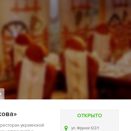
я
кова»
ОТКРЫТО
й ресторан украинской
ул. Фрунзе 122/1