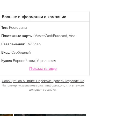
Больше информации о компании
Тип:
Рестораны
Платежные карты:
MasterCard/Eurocard
,
Visa
Развлечения:
TV/Video
Вход:
Свободный
Кухня:
Европейская
,
Украинская
Показать еще
Сообщить об ошибке. Порекомендовать исправление
Например, указана неверная информация, или в тексте
допущена ошибка.