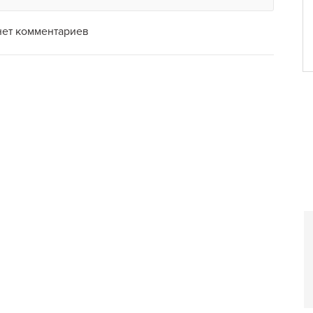
ат, как VIP-персону.
бизнес-ланчем. Также
нет комментариев
ку: день рождения, детский
онференцию. Особенно
стая подкова издавна
то уж говорить о
это настоящий островок