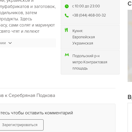
ни, украинской и
С
олуфабрикатов и заготовок,
c 10:00 до 23:00
одильников, затем
+38 (044) 468-00-32
продукты. Здесь
асу, сами солят и маринуют
 свято чтят и лелеют
Кухня:
вы плохим приготовлением
Европейская
нии
естве местной еды?
Украинская
ко соблазнительных
Подольский р-н
метро Контрактовая
не менее теплых слов.
площадь
ое измерение. Тут царит
а берегу маленького
. Мостик, через «Озеро
сложившееся традиции
ыв к Серебряная Подкова
В
етку — на счастье. Живая
ельзя кстати,
ый, домашний – это те
тесь чтобы оставить комментарий
 заведения.
Зарегистрироваться
ое же – теплое и