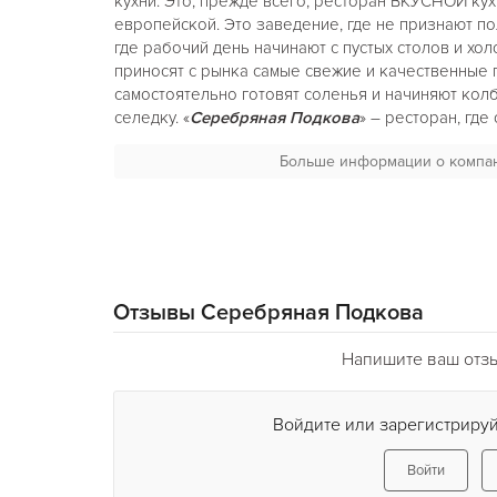
кухни. Это, прежде всего, ресторан ВКУСНОЙ кух
европейской. Это заведение, где не признают п
где рабочий день начинают с пустых столов и хол
приносят с рынка самые свежие и качественные 
самостоятельно готовят соленья и начиняют колб
селедку. «
Серебряная Подкова
» – ресторан, где
народные кулинарные традиции, не роняя их сла
Больше информации о компа
и несвежими продуктами. Хотите убедиться в кач
Придите, попробуйте что-нибудь из меню. Сколь
кушаний рассыпано по его страницам!
Интерьер «
Серебряной Подковы
» заслуживает 
Зайдя в ресторан, кажется, что попадаешь в друг
неспешная, душевная деревенская атмосфера. Н
Отзывы Серебряная Подкова
прудика растут деревья и цветы, зеленеет трава
желаний», ведет к летней площадке. Кстати, по 
Напишите ваш отз
ресторана, все посетители бросают в водоем мон
музыка, приглушенный свет и тепло дерева, как н
подчеркивают уютную атмосферу ресторана. Тепл
Войдите или зарегистрируй
слова, которые лучше всего описывают интерьер
Войти
К гостям «
Серебряной Подковы
» отношение так