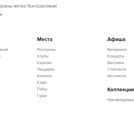
ораны метро Контрактовая
ь
Места
Афиша
ений
Рестораны
Вечеринки
e
Клубы
Концерты
Караоке
Выставки
Пиццерии
Спектакли
Банкеты
Фестивали
Кафе
Коллекции
Пабы
Суши
Рекомендуемы