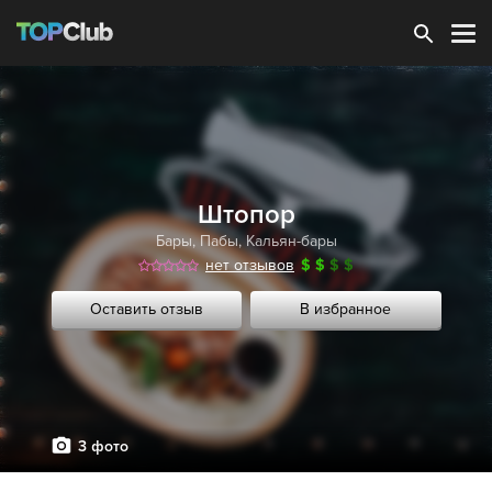
Зарегистрироваться
Штопор
Бары
,
Пабы
,
Кальян-бары
нет отзывов
$
$
$
$
Оставить отзыв
В избранное
3 фото