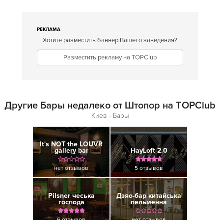
РЕКЛАМА
Хотите разместить баннер Вашего заведения?
Разместить рекламу на TOPClub
Другие Бары недалеко от Штопор на TOPClub
Киев - Бары
It's NOT the LOUVR
gallery bar
HayLoft 2.0
нет отзывов
5 отзывов
Pilsner чеська
Дзяо-бар китайська
господа
пельменна
6 отзывов
нет отзывов