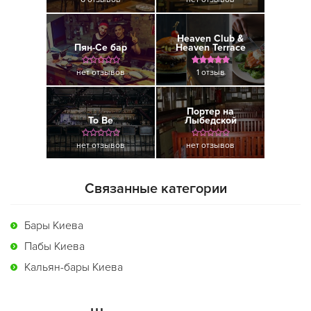
Heaven Club &
Пян-Се бар
Heaven Terrace
нет отзывов
1 отзыв
Портер на
To Be
Лыбедской
нет отзывов
нет отзывов
Связанные категории
Бары Киева
Пабы Киева
Кальян-бары Киева