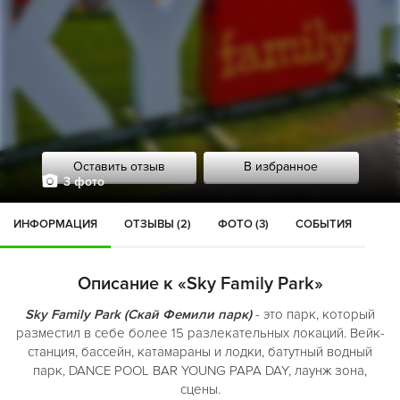
Оставить отзыв
В избранное
3 фото
ИНФОРМАЦИЯ
ОТЗЫВЫ (2)
ФОТО (3)
СОБЫТИЯ
Описание к «Sky Family Park»
Sky Family Park (Скай Фемили парк)
- это парк, который
разместил в себе более 15 разлекательных локаций. Вейк-
станция, бассейн, катамараны и лодки, батутный водный
парк, DANCE POOL BAR YOUNG PAPA DAY, лаунж зона,
сцены.