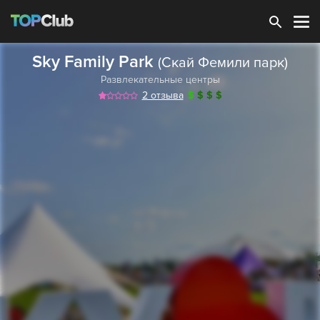
Зарегистрироваться
Sky Family Park
(Скай Фемили парк)
Развлекательные центры
2 отзыва
$
$
$
$