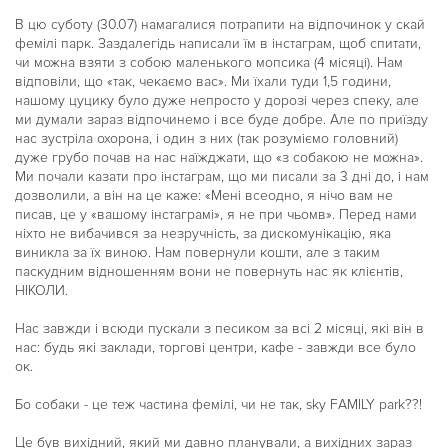
В цю суботу (30.07) намагалися потрапити на відпочинок у скай
фемілі парк. Заздалегідь написали їм в інстаграм, щоб спитати,
чи можна взяти з собою маленького мопсика (4 місяці). Нам
відповіли, що «так, чекаємо вас». Ми їхали туди 1,5 години,
нашому цуцику було дуже непросто у дорозі через спеку, але
ми думали зараз відпочинемо і все буде добре. Але по приїзду
нас зустріла охорона, і один з них (так розуміємо головний)
дуже грубо почав на нас наїжджати, що «з собакою не можна».
Ми почали казати про інстаграм, що ми писали за 3 дні до, і нам
дозволили, а він на це каже: «Мені всеодно, я нічо вам не
писав, це у «вашому інстаграмі», я не при чьомв». Перед нами
ніхто не вибачився за незручність, за дискомунікацію, яка
виникла за їх виною. Нам повернули кошти, але з таким
паскудним відношенням вони не повернуть нас як клієнтів,
НІКОЛИ.
Нас завжди і всюди пускали з песиком за всі 2 місяці, які він в
нас: будь які заклади, торгові центри, кафе - завжди все було
ок.
Бо собаки - це теж частина фемілі, чи не так, sky FAMILY park??!
Це був вихідний, який ми давно планували, а вихідних зараз