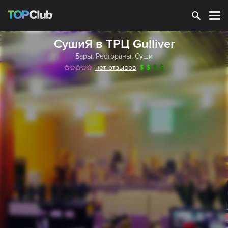
Зарегистрироваться
СушиЯ в ТРЦ Gulliver
Бары
,
Рестораны
,
Суши
нет отзывов
$
$
$
$