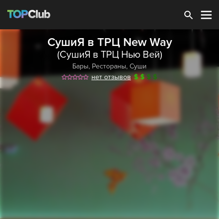
Зарегистрироваться
СушиЯ в ТРЦ New Way
(СушиЯ в ТРЦ Нью Вей)
Бары
,
Рестораны
,
Суши
нет отзывов
$
$
$
$