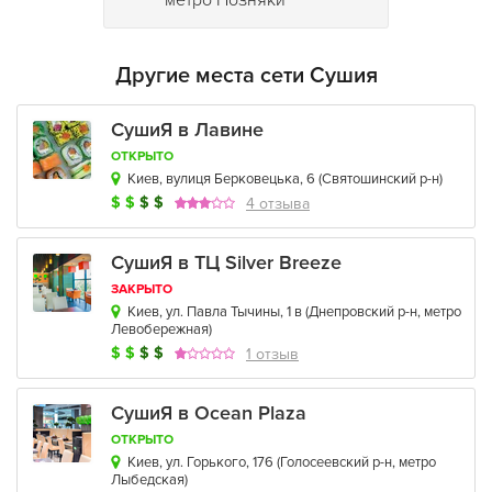
метро Позняки
Другие места сети Сушия
СушиЯ в Лавине
ОТКРЫТО
Киев, вулиця Берковецька, 6
(
Святошинский р-н
)
$
$
$
$
4 отзыва
СушиЯ в ТЦ Silver Breeze
ЗАКРЫТО
Киев, ул. Павла Тычины, 1 в
(
Днепровский р-н
,
метро
Левобережная
)
$
$
$
$
1 отзыв
СушиЯ в Ocean Plaza
ОТКРЫТО
Киев, ул. Горького, 176
(
Голосеевский р-н
,
метро
Лыбедская
)