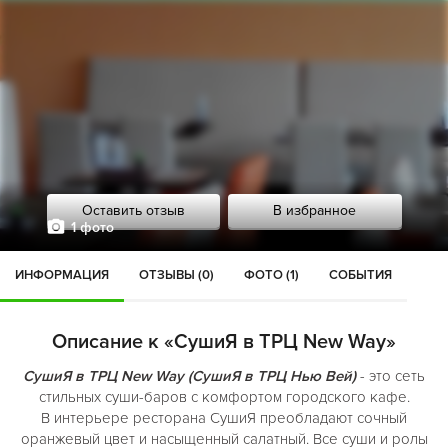
Оставить отзыв
В избранное
1 фото
ИНФОРМАЦИЯ
ОТЗЫВЫ (0)
ФОТО (1)
СОБЫТИЯ
Описание к «СушиЯ в ТРЦ New Way»
СушиЯ в ТРЦ New Way (СушиЯ в ТРЦ Нью Вей)
- это сеть
стильных суши-баров с комфортом городского кафе.
В интерьере ресторана СушиЯ преобладают сочный
оранжевый цвет и насыщенный салатный. Все суши и ролы