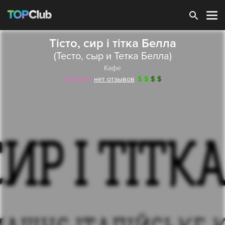
Зарегистрироваться
Тісто, сир і тітка Белла
(Тесто, сыр и Тетка Белла)
Кафе
нет отзывов
$
$
$
$