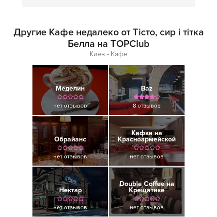
Другие Кафе недалеко от Тісто, сир і тітка
Белла на TOPClub
Киев - Кафе
Меделин
Baz
нет отзывов
8 отзывов
Кафка на
Обрайанс
Красноармейской
нет отзывов
нет отзывов
Double Coffee на
Нектар
Крещатике
нет отзывов
нет отзывов