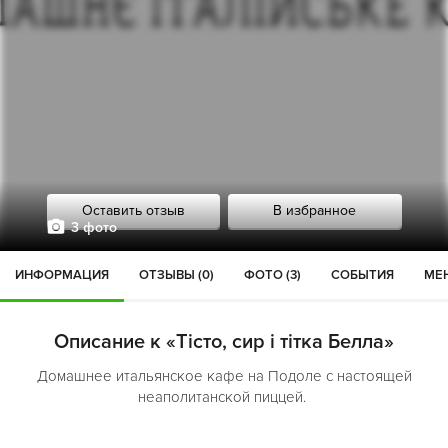
Оставить отзыв
В избранное
3 фото
ИНФОРМАЦИЯ
ОТЗЫВЫ (0)
ФОТО (3)
СОБЫТИЯ
МЕН
Описание к «Тісто, сир і тітка Белла»
Домашнее итальянское кафе на Подоле с настоящей
неаполитанской пиццей.