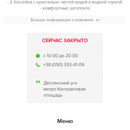
- 2 бассейна с кристально чистой водой и водной горкой;
- комфортные шезлонги;
- площадка для пляжного волейбола;
Больше информации о компании
- столы для пинг-понга, бадминтон;
- теннисные корты;
- сауна;
- два конференц-зала;
СЕЙЧАС ЗАКРЫТО
- кафе и безалкогольный бар.
c 10:00 до 20:00
+38 (050) 353-41-09
Деснянский р-н
метро Контрактовая
площадь
Меню