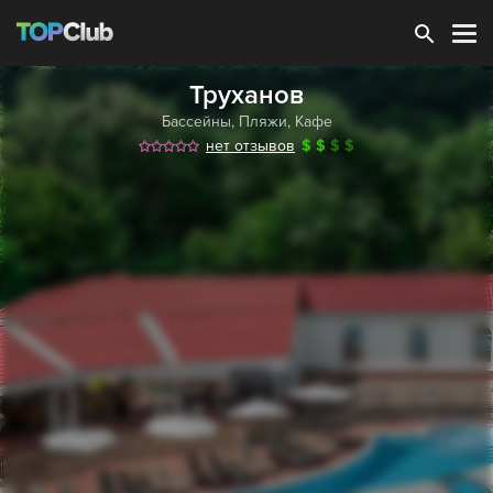
Зарегистрироваться
Труханов
Бассейны
,
Пляжи
,
Кафе
нет отзывов
$
$
$
$