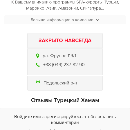
К Вашему вниманию программы SPA-курорты: Турции,
Марокко, Азии, Амазонии, Сингапура…
Такое сочетание услуг позволяет совместить отдых с
Больше информации о компании
успешным моделированием фигуры, снять накопившийся
стресс, утомление, получить дополнительный запас
жизненных сил, отдохнуть и спокойно подумать,
ЗАКРЫТО НАВСЕГДА
подзарядиться энергией и вернуть себе ощущение радости
жизни.
ул. Фрунзе 119/1
Программы в
сауне Хамам
разработаны специально как
+38 (044) 237-82-90
для прекрасных дам, так и для кавалеров.
Если вы хотите выглядеть, как богиня, то SPA-программы в
Подольский р-н
сауне Хамам
то, что доктор прописал! Программы «Мое
красивое тело», «Секрет царицы Клеопатры» преобразят
не только ваше тело, но и наполнят спокойствием и
Отзывы Турецкий Хамам
гармонией Вашу душу.
Войдите или зарегистрируйтесь чтобы оставить
комментарий