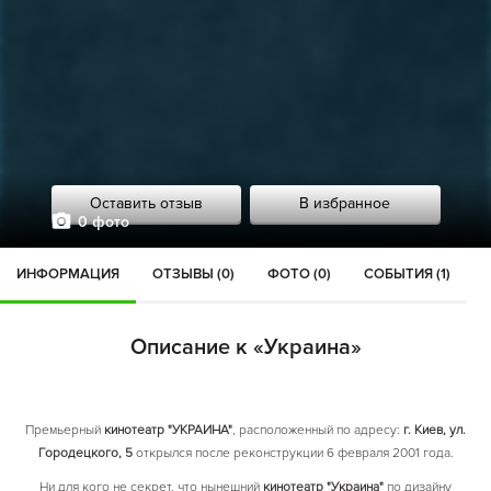
Оставить отзыв
В избранное
0 фото
ИНФОРМАЦИЯ
ОТЗЫВЫ (0)
ФОТО (0)
СОБЫТИЯ (1)
Описание к «Украина»
Премьерный
кинотеатр "УКРАИНА"
, расположенный по адресу:
г. Киев, ул.
Городецкого, 5
открылся после реконструкции 6 февраля 2001 года.
Ни для кого не секрет, что нынешний
кинотеатр "Украина"
по дизайну