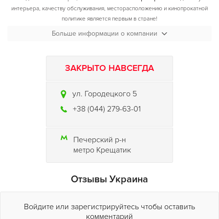
интерьера, качеству обслуживания, месторасположению и кинопрокатной
политике является первым в стране!
Больше информации о компании
Кинотеатр "Украина"
плюс ко всему, еще и кинотеатр "премьерного показа".
Это значит, что наши зрители могут увидеть все важнейшие новинки
мирового кинематографа одновременно со всем миром. Так, только за
первый год его работы более 250.000 зрителей стали свидетелями 80-ти
ЗАКРЫТО НАВСЕГДА
самых ярких мировых кинопремьер.
На сегодняшний день в репертуаре кинотеатра традиционно:
ул. Городецкого 5
самые громкие премьеры отечественного, российского, американского и
+38 (044) 279-63-01
европейского кинематографа;
самые интересные фильмы из программ проходящих в городе
кинофестивалей;
Печерский р-н
детские игровые и анимационные фильмы;
метро Крещатик
фестивали европейского кино.
Главное отличие
кинотеатра "Украина"
от прочих столичных кинотеатров
Отзывы Украина
состоит в его техническом наполнении. В обоих залах кинотеатра
установлено новейшее кинопроекционное оборудование - семи канальная
система Dolby Digital Surround Ex, которая функционирует в соответствии с
Войдите или зарегистрируйтесь чтобы оставить
акустическими требованиями "Dolby Laboratories Inc.". Ее главная
комментарий