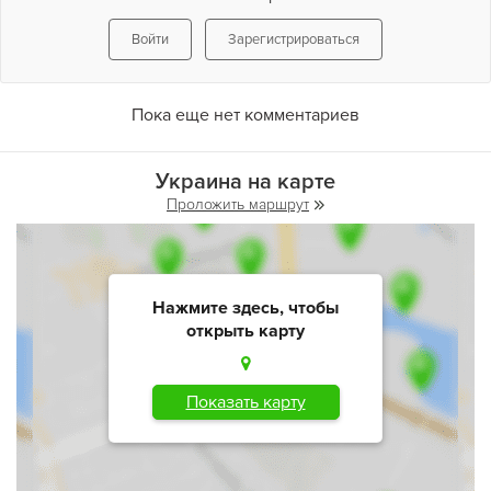
особенность в дополнительном surround-канале формата Dolby Digital,
благодаря которому звук в кинозале распространяется более точно (на
Войти
Зарегистрироваться
каждое кресло зала одинаково), и передает все тонкости существующих
спецэффектов. Этот канал воспроизводится динамиками, расположенными
за спиной у зрителя, в то время как основные левый и правый каналы -
Пока еще нет комментариев
динамиками на стенах залов. При помощи Dolby Digital Surround Ex у каждого
зрителя находящегося в зале усиливается чувство реальности
происходящих на экране событий.
Украина на карте
Проложить маршрут
"Красный"
(рассчитанный на 456 мест) и
"Синий"
(148 мест) залы
кинотеатра
"Украина"
оснащены звукопоглощающими панелями и перламутровыми,
выполненными по новейшим технологиям экранами размером 14,5 на 6,2
метра и 7,75 на 3,30 метра соответственно, а также комфортабельными
креслами испанского производства "Love-seats" с подставками для воды и
Нажмите здесь, чтобы
воздушной кукурузы. В фойе кинотеатра посетителей не оставят в
открыть карту
одиночестве 6 мониторов, видео-проектор, красочные рекламные лайт-
боксы, а также 3 бара с широчайшим ассортиментом традиционных закусок
и напитков. На втором этаже кинокомплекса к услугам посетителей удобная
Показать карту
летняя терраса.
Посещение
кинотеатра "Украина"
это настоящий праздник для всей семьи.
Летом в нем всегда прохладно, зимой - тепло и в любое время года уютно